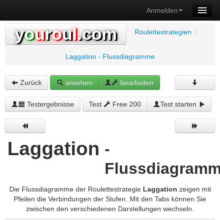
Anmelden
y
o
u
r
o
u
l
.com
Roulettestrategien
>
Laggation - Flussdiagramme
Zurück
ansehen
bearbeiten
Testergebnisse
Test
Free 200
Test starten
Laggation
-
Flussdiagram
Die Flussdiagramme der Roulettestrategie
Laggation
zeigen mit
Pfeilen die Verbindungen der Stufen. Mit den Tabs können Sie
zwischen den verschiedenen Darstellungen wechseln.