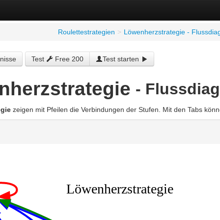
Roulettestrategien
>
Löwenherzstrategie - Flussdi
nisse
Test
Free 200
Test starten
herzstrategie
- Flussdia
gie
zeigen mit Pfeilen die Verbindungen der Stufen. Mit den Tabs kön