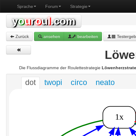
Sprache
Forum
Strategie
y
o
u
r
o
u
l
.com
Zurück
ansehen
bearbeiten
Testergeb
Löwen
Die Flussdiagramme der Roulettestrategie
Löwenherzstrate
dot
twopi
circo
neato