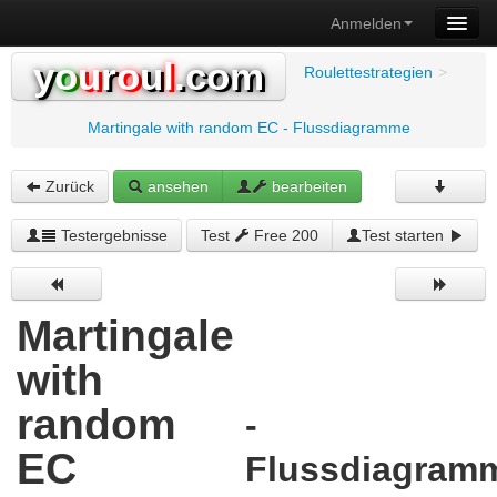
Anmelden
y
o
u
r
o
u
l
.com
Roulettestrategien
>
Martingale with random EC - Flussdiagramme
Zurück
ansehen
bearbeiten
Testergebnisse
Test
Free 200
Test starten
Martingale
with
random
-
EC
Flussdiagram