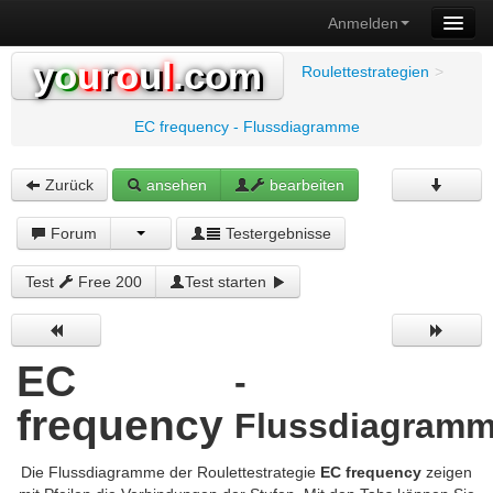
Anmelden
y
o
u
r
o
u
l
.com
Roulettestrategien
>
EC frequency - Flussdiagramme
Zurück
ansehen
bearbeiten
Forum
Testergebnisse
Test
Free 200
Test starten
EC
-
frequency
Flussdiagram
Die Flussdiagramme der Roulettestrategie
EC frequency
zeigen