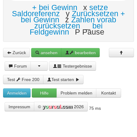
+ bei Gewinn
x
setze
Saldoreferenz
y
Zurücksetzen +
bei Gewinn
z
Zahlen vorab
zurücksetzen
_
bei
Feldgewinn
P Pause
Zurück
ansehen
bearbeiten
Forum
Testergebnisse
Test
Free 200
Test starten
Anmelden
Hilfe
Problem melden
Kontakt
©
2026
Impressum
75 ms