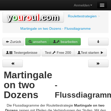
Anmelden
y
o
u
r
o
u
l
.com
Roulettestrategien
>
Martingale on two Dozens - Flussdiagramme
Zurück
ansehen
bearbeiten
Testergebnisse
Test
Free 200
Test starten
Martingale
on two
-
Dozens
Flussdiagram
Die Flussdiagramme der Roulettestrategie
Martingale on two
Dozens
zeigen mit Pfeilen die Verbindungen der Stufen. Mit den