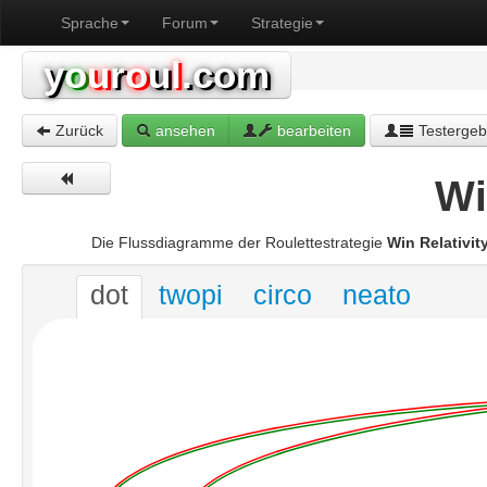
Sprache
Forum
Strategie
y
o
u
r
o
u
l
.com
Zurück
ansehen
bearbeiten
Testergeb
Wi
Die Flussdiagramme der Roulettestrategie
Win Relativit
dot
twopi
circo
neato