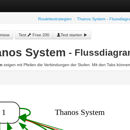
Roulettestrategien
>
Thanos System - Flussdiag
nisse
Test
Free 200
Test starten
anos System
- Flussdiagr
m
zeigen mit Pfeilen die Verbindungen der Stufen. Mit den Tabs könne