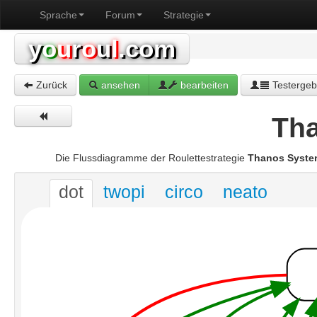
Sprache
Forum
Strategie
y
o
u
r
o
u
l
.com
Zurück
ansehen
bearbeiten
Testergeb
Th
Die Flussdiagramme der Roulettestrategie
Thanos Syste
dot
twopi
circo
neato