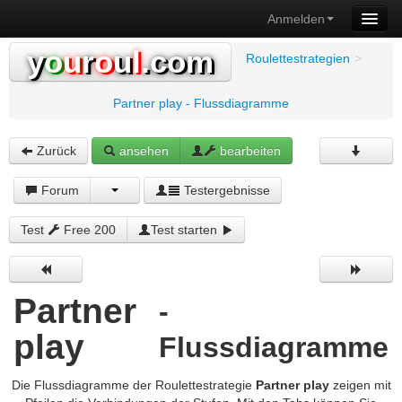
Anmelden
y
o
u
r
o
u
l
.com
Roulettestrategien
>
Partner play - Flussdiagramme
Zurück
ansehen
bearbeiten
Forum
Testergebnisse
Test
Free 200
Test starten
Partner
-
play
Flussdiagramme
Die Flussdiagramme der Roulettestrategie
Partner play
zeigen mit