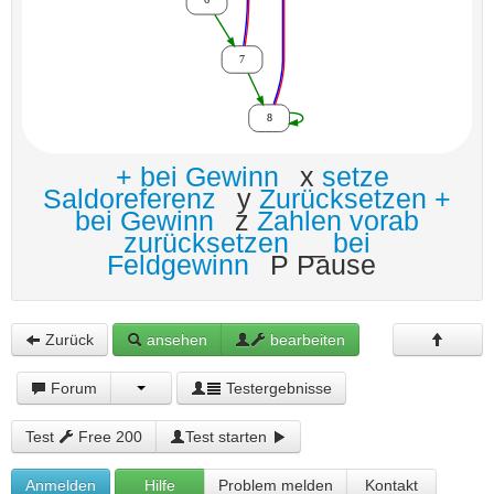
+ bei Gewinn
x
setze
Saldoreferenz
y
Zurücksetzen +
bei Gewinn
z
Zahlen vorab
zurücksetzen
_
bei
Feldgewinn
P Pause
Zurück
ansehen
bearbeiten
Forum
Testergebnisse
Test
Free 200
Test starten
Anmelden
Hilfe
Problem melden
Kontakt