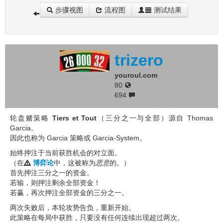
步骤视图
流程图
测试结果
trizero
youroul.com
80
694
轮盘赌策略
Tiers et Tout
（三分之一与全部）源自 Thomas
Garcia。
因此也称为 Garcia 策略或 Garcia-System。
始终押注于当前获胜机会的对立面。
（在
博弈论
中，这被称为
恶意
的。）
首先押注三分之一的资金。
若输，则押注剩余全部资金！
若赢，再次押注全部资金的三分之一。
两次失败后，本轮攻势告负，重新开始。
此策略在每局中获胜，只要没有任何连续出现超过两次。