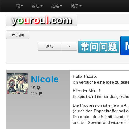
语
论坛
战略
帖子
y
o
u
r
o
u
l
.com
后面
常问问题
论坛
Nicole
Hallo Trizero,
ich versuche eine Idee zu test
15
Hier der Ablauf:
117
Bespielt wird immer die gleich
Die Progression ist eine am An
(durch den Doppeltreffer soll
Die ersten drei Schritte sind d
und bei Gewinn wird wieder in