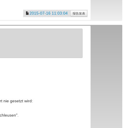
2015-07-16 11:03:04
报告发表
 nie gesetzt wird:
schleusen".