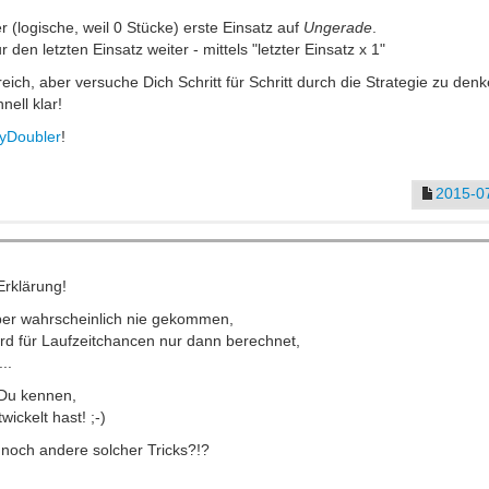
er (logische, weil 0 Stücke) erste Einsatz auf
Ungerade
.
den letzten Einsatz weiter - mittels "letzter Einsatz x 1"
kreich, aber versuche Dich Schritt für Schritt durch die Strategie zu denk
nell klar!
yDoubler
!
2015-07
Erklärung!
ber wahrscheinlich nie gekommen,
ird für Laufzeitchancen nur dann berechnet,
..
 Du kennen,
ickelt hast! ;-)
 noch andere solcher Tricks?!?