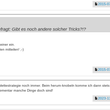
2015-07
ragt: Gibt es noch andere solcher Tricks?!?
einer ein.
en mitteilen! ;-)
2015-07
lettestrategie noch immer. Beim herum-knobeln komme ich dann stets 
 elementar manche Dinge doch sind!
2023-11