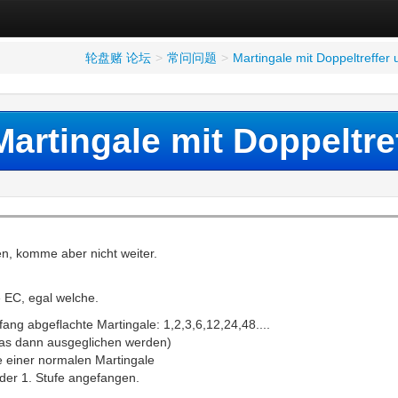
轮盘赌 论坛
>
常问问题
>
Martingale mit Doppeltreffer
Martingale mit Doppeltr
en, komme aber nicht weiter.
e EC, egal welche.
fang abgeflachte Martingale: 1,2,3,6,12,24,48....
 das dann ausgeglichen werden)
ie einer normalen Martingale
 der 1. Stufe angefangen.