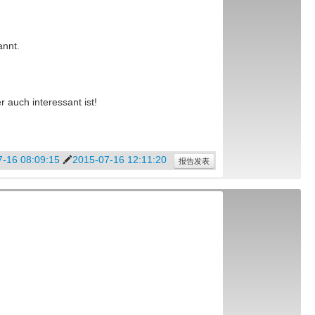
annt.
 auch interessant ist!
-16 08:09:15
2015-07-16 12:11:20
报告发表