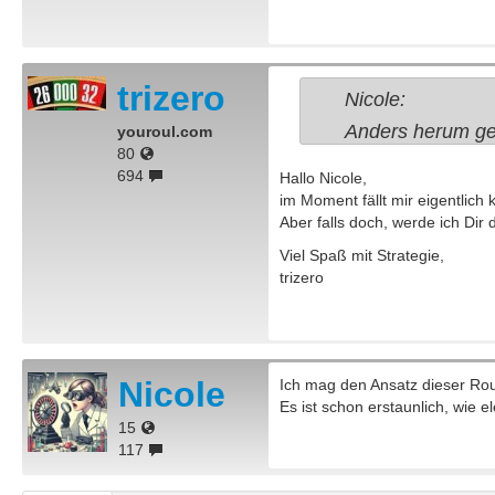
trizero
Nicole:
Anders herum gef
youroul.com
80
694
Hallo Nicole,
im Moment fällt mir eigentlich k
Aber falls doch, werde ich Dir d
Viel Spaß mit Strategie,
trizero
Nicole
Ich mag den Ansatz dieser Rou
Es ist schon erstaunlich, wie
15
117