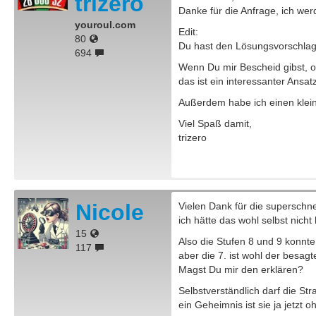
trizero
Danke für die Anfrage, ich we
youroul.com
Edit:
80
Du hast den Lösungsvorschlag 
694
Wenn Du mir Bescheid gibst, ob
das ist ein interessanter Ansatz
Außerdem habe ich einen kleine
Viel Spaß damit,
trizero
Nicole
Vielen Dank für die superschnell
ich hätte das wohl selbst nic
15
Also die Stufen 8 und 9 konnte
117
aber die 7. ist wohl der besagt
Magst Du mir den erklären?
Selbstverständlich darf die Str
ein Geheimnis ist sie ja jetzt 