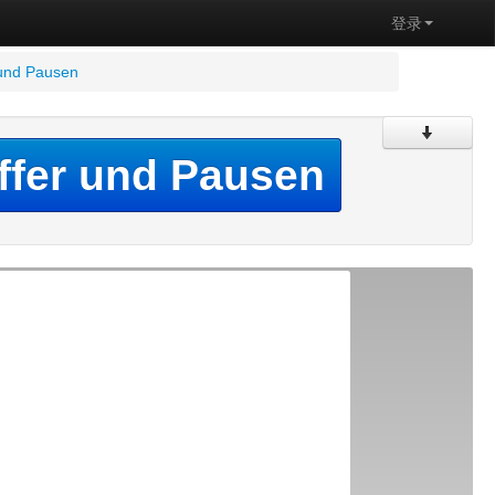
登录
 und Pausen
effer und Pausen