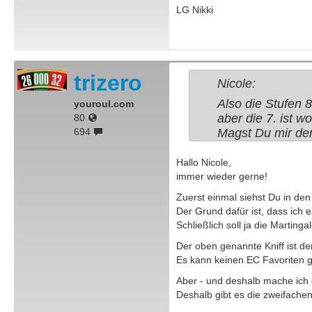
LG Nikki
trizero
Nicole:
Also die Stufen 
youroul.com
aber die 7. ist w
80
694
Magst Du mir de
Hallo Nicole,
immer wieder gerne!
Zuerst einmal siehst Du in den
Der Grund dafür ist, dass ich
Schließlich soll ja die Martin
Der oben genannte Kniff ist de
Es kann keinen EC Favoriten 
Aber - und deshalb mache ich d
Deshalb gibt es die zweifache