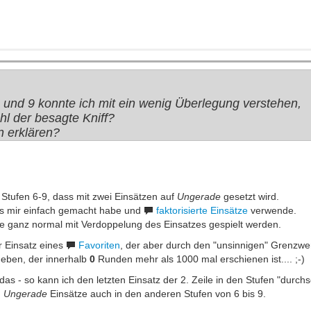
8 und 9 konnte ich mit ein wenig Überlegung verstehen,
ohl der besagte Kniff?
n erklären?
 Stufen 6-9, dass mit zwei Einsätzen auf
Ungerade
gesetzt wird.
 es mir einfach gemacht habe und
faktorisierte Einsätze
verwende.
gale ganz normal mit Verdoppelung des Einsatzes gespielt werden.
r Einsatz eines
Favoriten
, der aber durch den "unsinnigen" Grenzwert
geben, der innerhalb
0
Runden mehr als 1000 mal erschienen ist.... ;-)
as - so kann ich den letzten Einsatz der 2. Zeile in den Stufen "durch
n
Ungerade
Einsätze auch in den anderen Stufen von 6 bis 9.