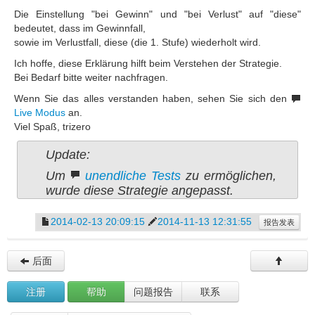
Die Einstellung "bei Gewinn" und "bei Verlust" auf "diese"
bedeutet, dass im Gewinnfall,
sowie im Verlustfall, diese (die 1. Stufe) wiederholt wird.
Ich hoffe, diese Erklärung hilft beim Verstehen der Strategie.
Bei Bedarf bitte weiter nachfragen.
Wenn Sie das alles verstanden haben, sehen Sie sich den
Live Modus
an.
Viel Spaß, trizero
Update:
Um
unendliche Tests
zu ermöglichen,
wurde diese Strategie angepasst.
2014-02-13 20:09:15
2014-11-13 12:31:55
报告发表
后面
注册
帮助
问题报告
联系