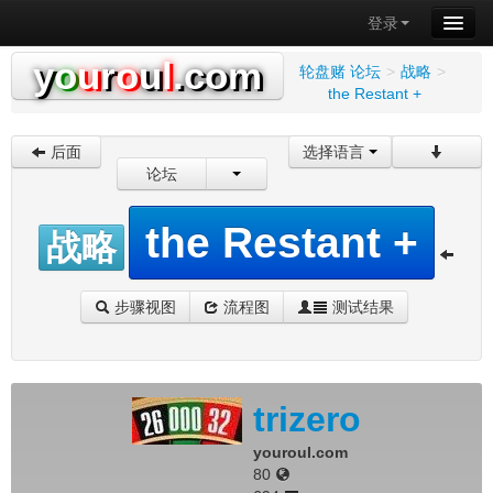
登录
y
o
u
r
o
u
l
.com
轮盘赌 论坛
>
战略
>
the Restant +
后面
选择语言
论坛
the Restant +
战略
步骤视图
流程图
测试结果
trizero
youroul.com
80