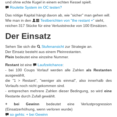
und ohne echte Kugel in einem echten Kessel spielt.
Roulette System im OC testen?
Das nötige Kapital hängt davon ab, wie "sicher" man gehen will.
Wie man in den
Testberichten von "the restant +"
sieht,
reichen 317 Stücke für eine Verluststrecke von 100 Einsätzen.
Der Einsatz
Sehen Sie sich die
Stufenansicht
zur Strategie an.
Der Einsatz besteht aus einem Pleinrestanten.
Plein
bedeutet eine einzelne Nummer.
Restant
ist eine
Laufzeitchance
:
- bei 100 Coups Vorlauf werden alle Zahlen
als Restanten
ausgewählt,
die "1 > Restant", "weniger als einmal", also innerhalb des
Vorlaufs noch nicht gekommen sind.
- entsprechen mehrere Zahlen dieser Bedingung, so wird
eine
Restante durch Zufall gewählt.
+ bei Gewinn
bedeutet eine Verlustprogression
(Einsatzerhöhung, wenn verloren wurde)
so gehts: + bei Gewinn