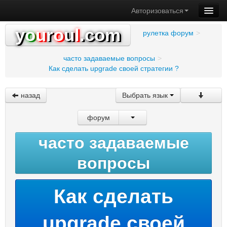
Авторизоваться
y
o
u
r
o
u
l
.com
рулетка форум
>
часто задаваемые вопросы
>
Как сделать upgrade своей стратегии ?
назад
Выбрать язык
форум
часто задаваемые
вопросы
Как сделать
upgrade своей