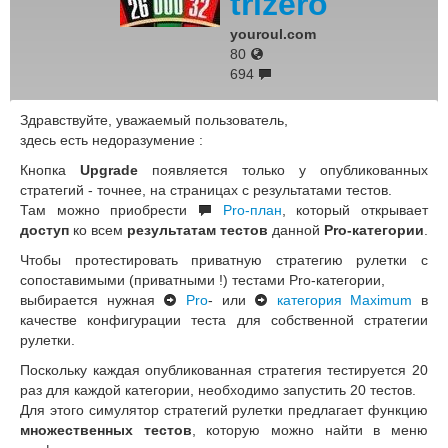
trizero
youroul.com
80
694
Здравствуйте, уважаемый пользователь,
здесь есть недоразумение :
Кнопка
Upgrade
появляется только у опубликованных
стратегий - точнее, на страницах с результатами тестов.
Там можно приобрести
Pro-план
, который открывает
доступ
ко всем
результатам тестов
данной
Pro-категории
.
Чтобы протестировать приватную стратегию рулетки с
сопоставимыми (приватными !) тестами Pro-категории,
выбирается нужная
Pro
- или
категория Maximum
в
качестве конфигурации теста для собственной стратегии
рулетки.
Поскольку каждая опубликованная стратегия тестируется 20
раз для каждой категории, необходимо запустить 20 тестов.
Для этого симулятор стратегий рулетки предлагает функцию
множественных тестов
, которую можно найти в меню