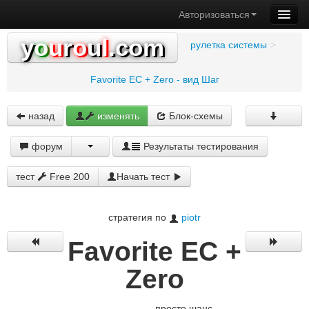
Авторизоваться
y
o
u
r
o
u
l
.com
рулетка системы
>
Favorite EC + Zero - вид Шаг
назад
изменять
Блок-схемы
форум
Результаты тестирования
тест
Free 200
Начать тест
стратегия по
piotr
Favorite EC +
Zero
просто шанс