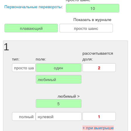
Первоначальные перевороты
:
Показать в журнале
1
рассчитывается
тип:
поле:
доля:
любимый >
+ при выигрыше