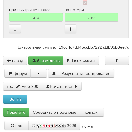
при выигрыше шанса:
на потери:
Контрольная сумма: f19cd4c7dd4bccbb7272a1fb95b3ee7c
назад
изменять
Блок-схемы
форум
Результаты тестирования
тест
Free 200
Начать тест
Войти
Помогите
Сообщить о проблеме
контакт
©
2026
О нас
75 ms