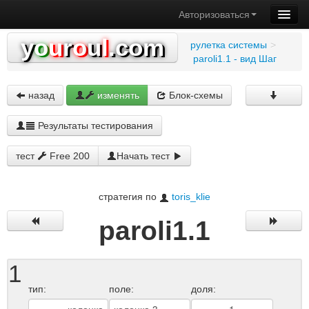
Авторизоваться
y
o
u
r
o
u
l
.com
рулетка системы
>
paroli1.1 - вид Шаг
назад
изменять
Блок-схемы
Результаты тестирования
тест
Free 200
Начать тест
стратегия по
toris_klie
paroli1.1
1
тип:
поле:
доля: