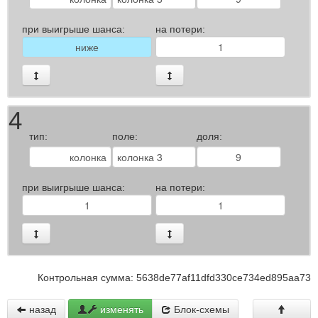
при выигрыше шанса:
на потери:
4
тип:
поле:
доля:
при выигрыше шанса:
на потери:
Контрольная сумма: 5638de77af11dfd330ce734ed895aa73
назад
изменять
Блок-схемы