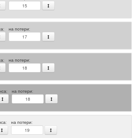
а:
на потери:
а:
на потери:
нса:
на потери:
са:
на потери: