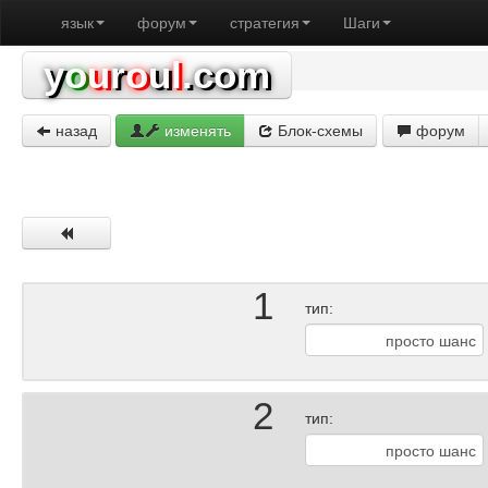
язык
форум
стратегия
Шаги
y
o
u
r
o
u
l
.com
назад
изменять
Блок-схемы
форум
1
тип:
2
тип: