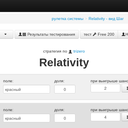
рулетка системы
>
Relativity - вид Шаг
Результаты тестирования
тест
Free 200
Н
стратегия по
trizero
Relativity
поле:
доля:
при выигрыше шанс
поле:
доля:
при выигрыше шанс