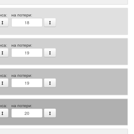
нса:
на потери:
нса:
на потери:
нса:
на потери:
нса:
на потери: