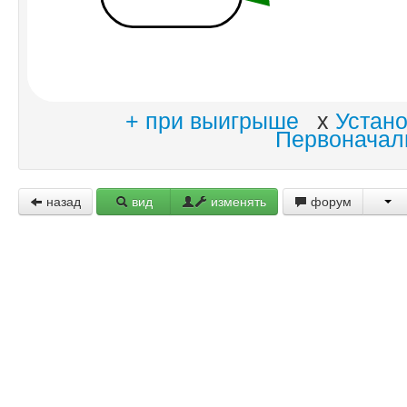
+ при выигрыше
x
Устан
Первоначал
назад
вид
изменять
форум