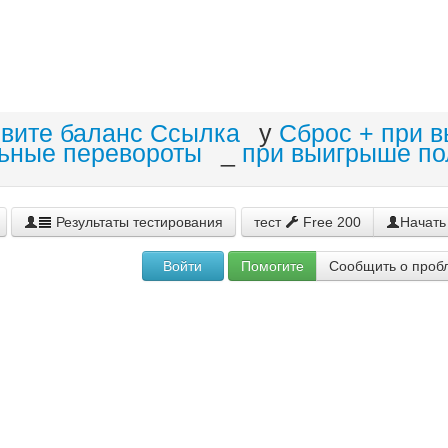
овите баланс Ссылка
y
Сброс + при 
ьные перевороты
_
при выигрыше по
Результаты тестирования
тест
Free 200
Начать
Войти
Помогите
Сообщить о проб