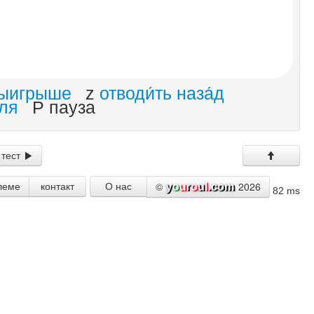
выигрыше
z
отводи́ть наза́д
ля
P пауза
 тест
©
2026
леме
контакт
О нас
82 ms