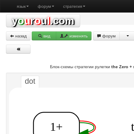
язык
форум
стратегия
y
o
u
r
o
u
l
.com
назад
вид
изменять
форум
Блок-схемы стратегии рулетки
the Zero +
dot