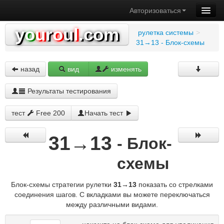
Авторизоваться
y
o
u
r
o
u
l
.com
рулетка системы
>
31→13 - Блок-схемы
назад
вид
изменять
Результаты тестирования
тест
Free 200
Начать тест
31→13
- Блок-
схемы
Блок-схемы стратегии рулетки
31→13
показать со стрелками
соединения шагов. С вкладками вы можете переключаться
между различными видами.