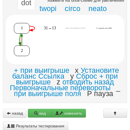
нажмите на блок-схеме для увеличения
dot
twopi
circo
neato
+ при выигрыше
x
Установите
баланс Ссылка
y
Сброс + при
выигрыше
z
отводи́ть наза́д
Первоначальные перевороты
_
при выигрыше поля
P пауза
назад
вид
изменять
Результаты тестирования