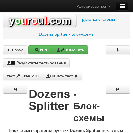
Авторизоваться
y
o
u
r
o
u
l
.com
рулетка системы
>
Dozens Splitter - Блок-схемы
назад
вид
изменять
Результаты тестирования
тест
Free 200
Начать тест
Dozens
-
Splitter
Блок-
схемы
Блок-схемы стратегии рулетки
Dozens Splitter
показать со