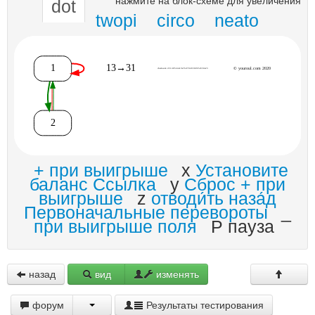
нажмите на блок-схеме для увеличения
dot
twopi
circo
neato
+ при выигрыше
x
Установите
баланс Ссылка
y
Сброс + при
выигрыше
z
отводи́ть наза́д
Первоначальные перевороты
_
при выигрыше поля
P пауза
назад
вид
изменять
форум
Результаты тестирования