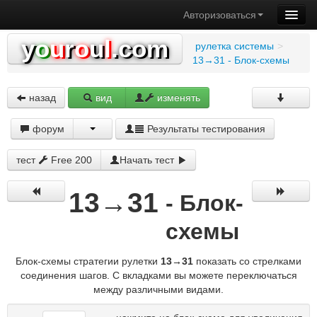
Авторизоваться
y
o
u
r
o
u
l
.com
рулетка системы
>
13→31 - Блок-схемы
назад
вид
изменять
форум
Результаты тестирования
тест
Free 200
Начать тест
13→31
- Блок-
схемы
Блок-схемы стратегии рулетки
13→31
показать со стрелками
соединения шагов. С вкладками вы можете переключаться
между различными видами.