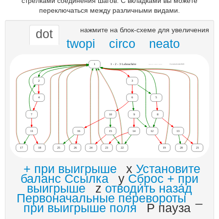
стрелками соединения шагов. С вкладками вы можете
переключаться между различными видами.
нажмите на блок-схеме для увеличения
dot
twopi
circo
neato
+ при выигрыше
x
Установите
баланс Ссылка
y
Сброс + при
выигрыше
z
отводи́ть наза́д
Первоначальные перевороты
_
при выигрыше поля
P пауза