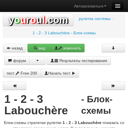
Авторизоваться
y
o
u
r
o
u
l
.com
рулетка системы
>
1 - 2 - 3 Labouchère - Блок-схемы
назад
вид
изменять
форум
Результаты тестирования
тест
Free 200
Начать тест
1 - 2 - 3
- Блок-
Labouchère
схемы
Блок-схемы стратегии рулетки
1 - 2 - 3 Labouchère
показать со