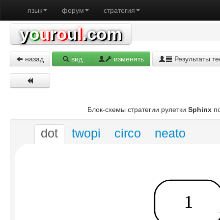
язык
форум
стратегия
y
o
u
r
o
u
l
.com
назад
вид
изменять
Результаты т
Блок-схемы стратегии рулетки
Sphinx
по
dot
twopi
circo
neato