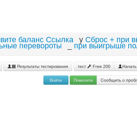
овите баланс Ссылка
y
Сброс + при 
ьные перевороты
_
при выигрыше по
Результаты тестирования
тест
Free 200
Начать
Войти
Помогите
Сообщить о проб