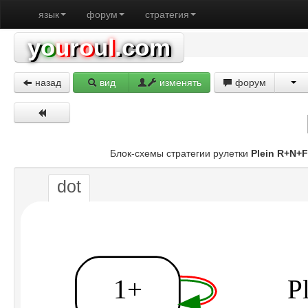
язык
форум
стратегия
y
o
u
r
o
u
l
.com
назад
вид
изменять
форум
Блок-схемы стратегии рулетки
Plein R+N+F
dot