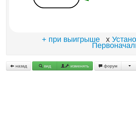
+ при выигрыше
x
Устан
Первоначал
назад
вид
изменять
форум