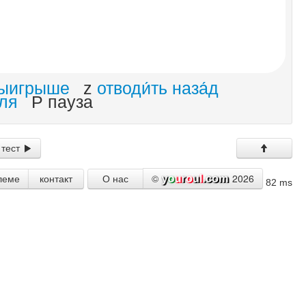
выигрыше
z
отводи́ть наза́д
ля
P пауза
 тест
©
2026
леме
контакт
О нас
82 ms